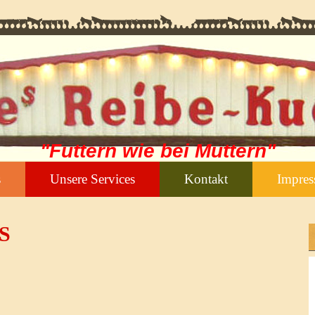
"Futtern wie bei Muttern"
s
Unsere Services
Kontakt
Impre
S